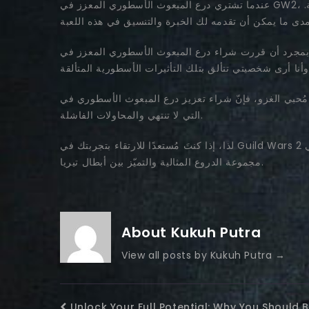
عندما تشتري درع المبعوث الأسطوري المعزز في GW2، فأنت لا تشتري درعًا فحسب، بل تستثمر في الخبرة. تعامل فريق التعزيز الذي عملت معه مع أصعب مواجهات الغارات بسهولة.
اء درع المبعوث الأسطوري المعزز في GW2، تغير كل شيء. أخيرًا، حصلتُ
ز درع المبعوث الأسطوري في GW2 سيُغيّر قواعد اللعبة. فهو يُتيح لك الاستمتاع بالمكافآت دون الشعور بالإحباط من عمليات المسح
التي لا تنتهي والمحاولات الفاشلة.
لذا، إذا كنتَ مُستعدًا للارتقاء بتجربتك في Guild Wars 2 إلى مستوىً جديد، فلا تتردد في شراء تعزيز درع المبعوث الأسطوري في GW2. إنها أسرع وأكثر الطرق موثوقيةً للحصول على
مجموعة الدروع المثالية والتميّز بين أبطال تيريا.
About Kukuh Putra
View all posts by Kukuh Putra
→
Unlock Your Full Potential: Why You Shoul