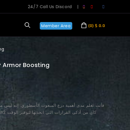
24/7 Call Us Discord
|
Member Area
0
$
0.0
ng
y Armor Boosting