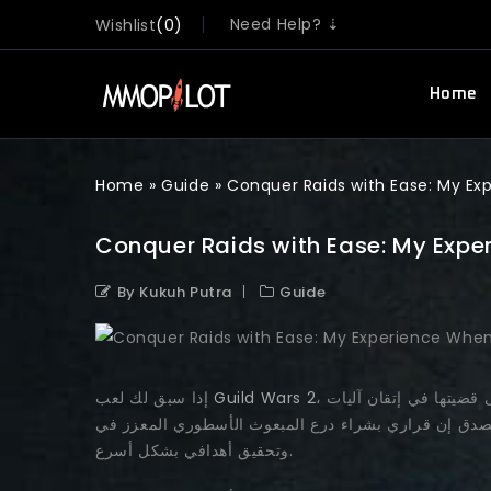
Need Help? ⇣
Wishlist
0
Home
Home
»
Guide
»
Conquer Raids with Ease: My E
Conquer Raids with Ease: My Exp
By Kukuh Putra
Guide
، فأنت تعلم مدى أهمية درع المبعوث الأسطوري. إنه ليس مجرد مجموعة من المعدات، بل هو رمز للتفاني والمهارة وساعات لا تُحصى قضيتها في إتقان آليات
Guild Wars 2
إذا سبق لك لعب
مبعوث الأسطوري المعزز في GW2 كان من أذكى القرارات التي اتخذتها لتوفير الوقت
وتحقيق أهدافي بشكل أسرع.