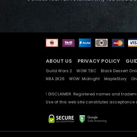
ABOUT US
PRIVACY POLICY
GUI
Guild Wars 2
WOW TBC
Black Dessert O
NBA 2K26
WOW: Midnight
MapleStory
O
! DISCLAIMER: Registered names and trademar
Use of this web site constitutes acceptance 