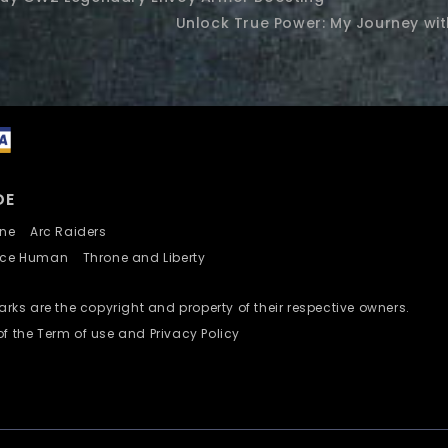
Unlock True Power: My Journey wi
DE
nline
Arc Raiders
nce Human
Throne and Liberty
ks are the copyright and property of their respective owners.
of the Term of use and Privacy Policy