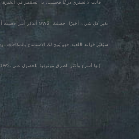
أتذكر أنني قضيت أسابيع