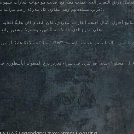
ذكّرني مشاهدتهم وهم ينفذون كل معركة زعيم ببراعة بمدى ما يمكن أن تقدمه لك الخبرة والتنسيق في هذه اللعبة.
 أحاول إكمال أجنحة الغارات بمفردي، لكن التقدم كان بطيئًا للغاية. بمجرد أن قررت شر
على الدرع الذي حلمتُ به لأشهر، وشعرتُ بشعورٍ رائعٍ وأنا أرى شخصيتي تتألق بتلك التأثيرات الأسطورية المتألقة.
سواءً كنتَ لاعبًا عاديًا أو من مُحبي الغزو، فإنّ شراء تعزي
d Buy GW2 Legendary Envoy Armor Boosting